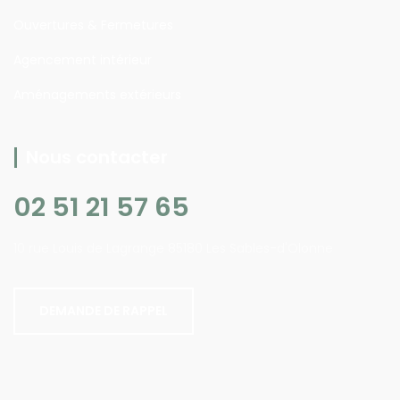
Ouvertures & Fermetures
Agencement intérieur
Aménagements extérieurs
Nous contacter
02 51 21 57 65
10 rue Louis de Lagrange 85180 Les Sables-d'Olonne
DEMANDE DE RAPPEL