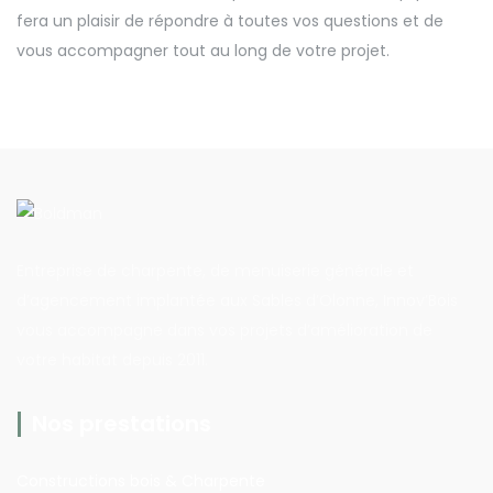
fera un plaisir de répondre à toutes vos questions et de
vous accompagner tout au long de votre projet.
Entreprise de charpente, de menuiserie générale et
d’agencement implantée aux Sables d’Olonne, Innov’Bois
vous accompagne dans vos projets d’amélioration de
votre habitat depuis 2011.
Nos prestations
Constructions bois & Charpente