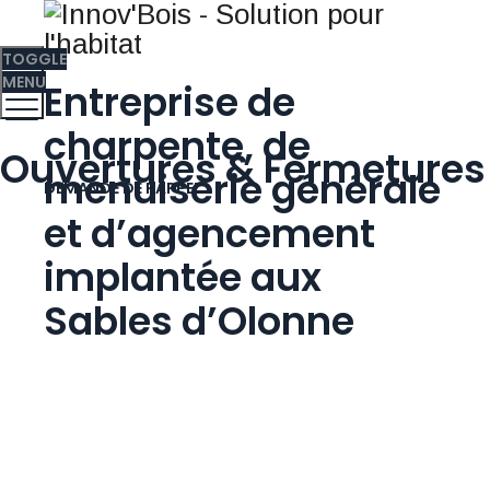
TOGGLE
MENU
Entreprise de
charpente, de
Ouvertures & Fermetures
menuiserie générale
DEMANDE DE RAPPEL
et d’agencement
implantée aux
Sables d’Olonne