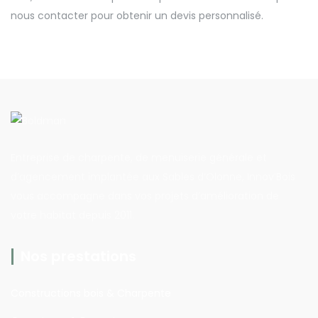
nous contacter pour obtenir un devis personnalisé.
Entreprise de charpente, de menuiserie générale et
d’agencement implantée aux Sables d’Olonne, Innov’Bois
vous accompagne dans vos projets d’amélioration de
votre habitat depuis 2011.
Nos prestations
Constructions bois & Charpente