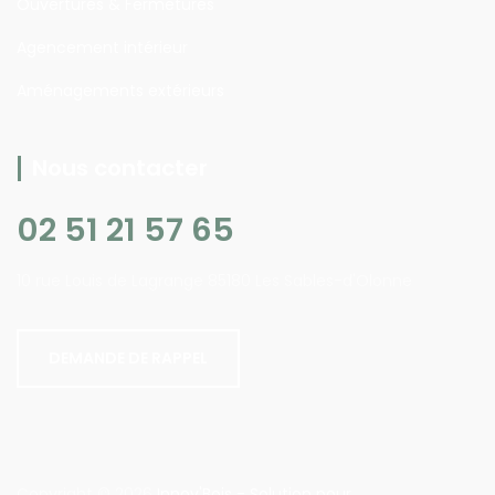
Ouvertures & Fermetures
Agencement intérieur
Aménagements extérieurs
Nous contacter
02 51 21 57 65
10 rue Louis de Lagrange 85180 Les Sables-d'Olonne
DEMANDE DE RAPPEL
Copyright © 2026
Innov'Bois - Solution pour