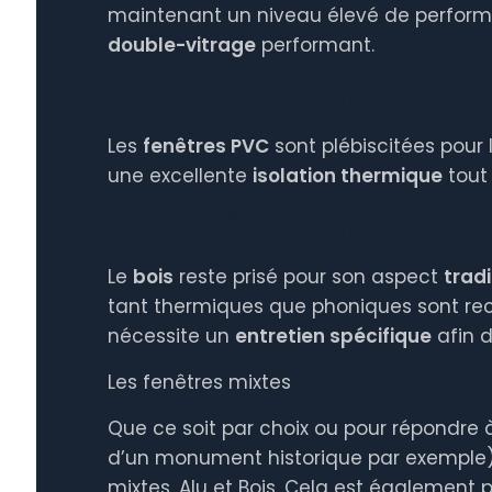
maintenant un niveau élevé de performa
double-vitrage
performant.
Les fenêtres en PVC
Les
fenêtres PVC
sont plébiscitées pour
une excellente
isolation thermique
tout
Les fenêtres en bois
Le
bois
reste prisé pour son aspect
tradi
tant thermiques que phoniques sont rec
nécessite un
entretien spécifique
afin d
Les fenêtres mixtes
Que ce soit par choix ou pour répondre 
d’un monument historique par exemple),
mixtes, Alu et Bois. Cela est également p