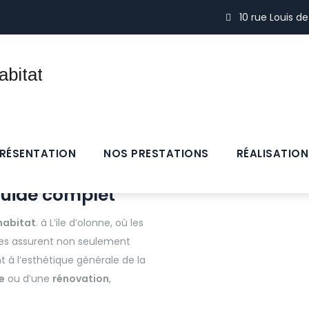
10 rue Louis d
RÉSENTATION
NOS PRESTATIONS
RÉALISATION
 Guide complet
habitat
. à L’ile d’olonne, où les
lles assurent non seulement
 à l’esthétique générale de la
e
ou d’une
rénovation
,