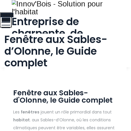
TOGGLE
Entreprise de
MENU
charpente, de
Fenêtre aux Sables-
menuiserie générale
d’Olonne, le Guide
DEMANDE DE RAPPEL
et d’agencement
complet
implantée aux
Sables d’Olonne
Fenêtre aux Sables-
d'Olonne, le Guide complet
Les
fenêtres
jouent un rôle primordial dans tout
habitat
. aux Sables-d’Olonne, où les conditions
climatiques peuvent être variables, elles assurent