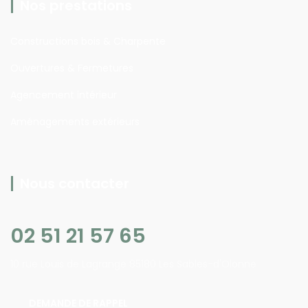
Nos prestations
Constructions bois & Charpente
Ouvertures & Fermetures
Agencement intérieur
Aménagements extérieurs
Nous contacter
02 51 21 57 65
10 rue Louis de Lagrange 85180 Les Sables-d'Olonne
DEMANDE DE RAPPEL