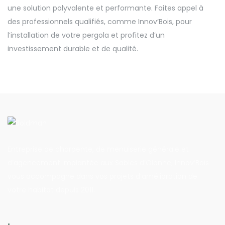
une solution polyvalente et performante. Faites appel à
des professionnels qualifiés, comme Innov’Bois, pour
l’installation de votre pergola et profitez d’un
investissement durable et de qualité.
Entreprise de charpente, de menuiserie générale et
d’agencement implantée aux Sables d’Olonne, Innov’Bois
vous accompagne dans vos projets d’amélioration de
votre habitat depuis 2011.