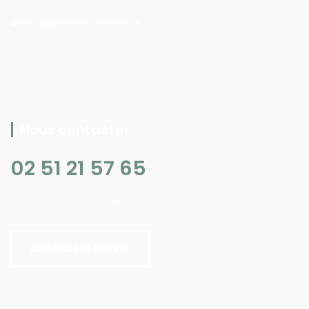
Aménagements extérieurs
Nous contacter
02 51 21 57 65
10 rue Louis de Lagrange 85180 Les Sables-d'Olonne
DEMANDE DE RAPPEL