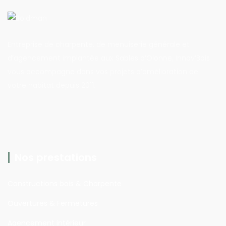
Entreprise de charpente, de menuiserie générale et
d’agencement implantée aux Sables d’Olonne, Innov’Bois
vous accompagne dans vos projets d’amélioration de
votre habitat depuis 2011.
Nos prestations
Constructions bois & Charpente
Ouvertures & Fermetures
Agencement intérieur