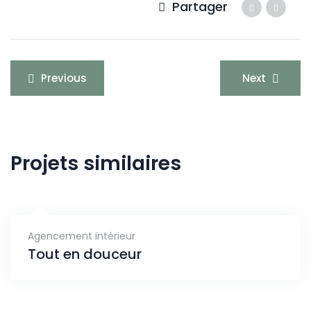
Partager
Navigation
Previous
Next
de
l’article
Projets similaires
Agencement intérieur
Tout en douceur