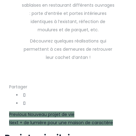
sablaises en restaurant différents ouvrages
: porte d’entrée et portes intérieures
identiques à l’existant, réfection de
moulures et de parquet, etc.
Découvrez quelques réalisations qui
permettent à ces demeures de retrouver
leur cachet d’antan !
Partager
Navigation
Previous
Previous
Nouveau projet de vie
Next
post:
Next
+ de lumière pour une maison de caractère
de
post: