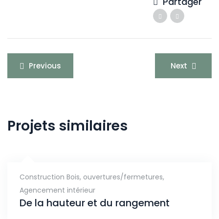
Partager
Navigation
Previous
Next
de
l’article
Projets similaires
Construction Bois
,
ouvertures/fermetures
,
Agencement intérieur
De la hauteur et du rangement