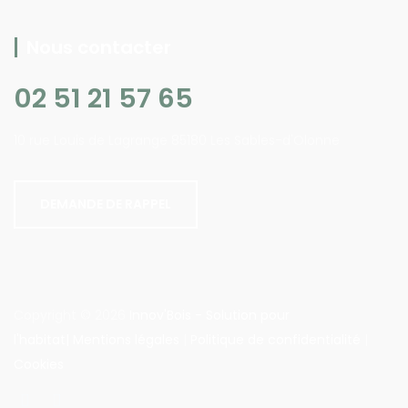
Nous contacter
02 51 21 57 65
10 rue Louis de Lagrange 85180 Les Sables-d'Olonne
DEMANDE DE RAPPEL
Copyright © 2026
Innov'Bois - Solution pour
l'habitat|
Mentions légales
|
Politique de confidentialité
|
Cookies