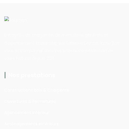
Entreprise de charpente, de menuiserie générale et
d’agencement implantée aux Sables d’Olonne, Innov’Bois
vous accompagne dans vos projets d’amélioration de
votre habitat depuis 2011.
Nos prestations
Constructions bois & Charpente
Ouvertures & Fermetures
Agencement intérieur
Aménagements extérieurs