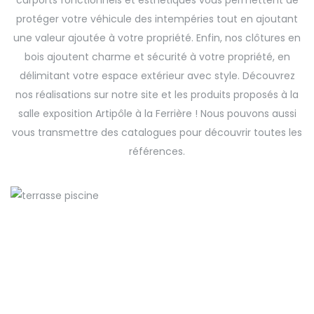
carports fonctionnels et esthétiques vous permettent de
protéger votre véhicule des intempéries tout en ajoutant
une valeur ajoutée à votre propriété. Enfin, nos clôtures en
bois ajoutent charme et sécurité à votre propriété, en
délimitant votre espace extérieur avec style. Découvrez
nos réalisations sur notre site et les produits proposés à la
salle exposition Artipôle à la Ferrière ! Nous pouvons aussi
vous transmettre des catalogues pour découvrir toutes les
références.
Aménagements extérieurs
Une nouvelle terrasse
Aménagements extérieurs
Un espace en + dans le jardin
Aménagements extérieurs
Un relooking et des économies d’énergie !
Aménagements extérieurs
A l’abri des regards