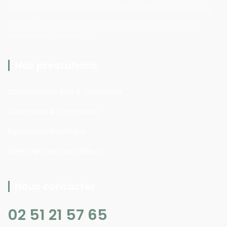
d’agencement implantée aux Sables d’Olonne, Innov’Bois
vous accompagne dans vos projets d’amélioration de
votre habitat depuis 2011.
Nos prestations
Constructions bois & Charpente
Ouvertures & Fermetures
Agencement intérieur
Aménagements extérieurs
Nous contacter
02 51 21 57 65