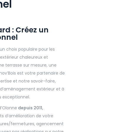
nel
rd : Créez un
onnel
un choix populaire pour les
 extérieur chaleureux et
ne terrasse sur mesure, une
nnov’Bois est votre partenaire de
tise et notre savoir-faire,
s d’aménagement extérieur et à
u exceptionnel.
d’Olonne
depuis 2011,
s d’amélioration de votre
ertures/fermetures, agencement
vrez nos réalisations sur notre