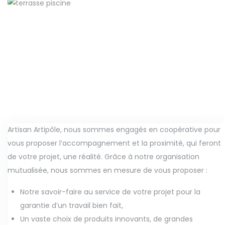
Une nouvelle terrasse
Aménagements extérieurs
Un espace en + dans le jardin
Aménagements extérieurs
Un relooking et des économies d’énergie !
Aménagements extérieurs
A l’abri des regards
Artisan Artipôle, nous sommes engagés en coopérative pour
vous proposer l’accompagnement et la proximité, qui feront
de votre projet, une réalité. Grâce à notre organisation
mutualisée, nous sommes en mesure de vous proposer :
Notre savoir-faire au service de votre projet pour la
garantie d’un travail bien fait,
Un vaste choix de produits innovants, de grandes