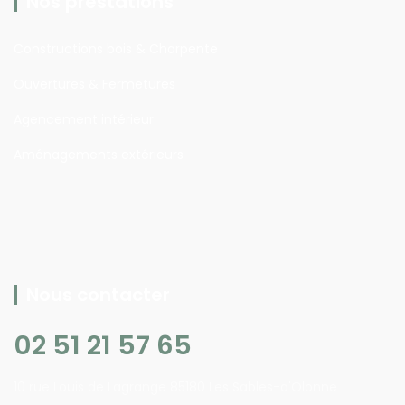
Nos prestations
Constructions bois & Charpente
Ouvertures & Fermetures
Agencement intérieur
Aménagements extérieurs
Nous contacter
02 51 21 57 65
10 rue Louis de Lagrange 85180 Les Sables-d'Olonne