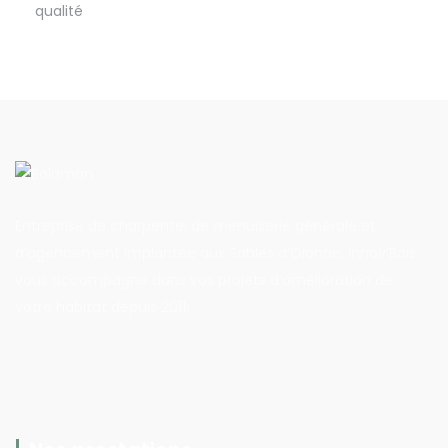
qualité
Entreprise de charpente, de menuiserie générale et
d’agencement implantée aux Sables d’Olonne, Innov’Bois
vous accompagne dans vos projets d’amélioration de
votre habitat depuis 2011.