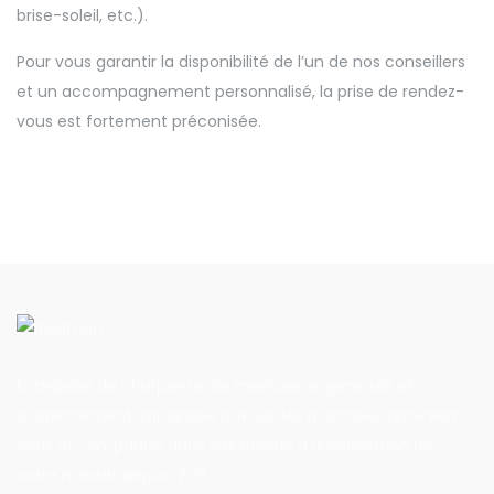
brise-soleil, etc.).
Pour vous garantir la disponibilité de l’un de nos conseillers
et un accompagnement personnalisé, la prise de rendez-
vous est fortement préconisée.
Entreprise de charpente, de menuiserie générale et
d’agencement implantée aux Sables d’Olonne, Innov’Bois
vous accompagne dans vos projets d’amélioration de
votre habitat depuis 2011.