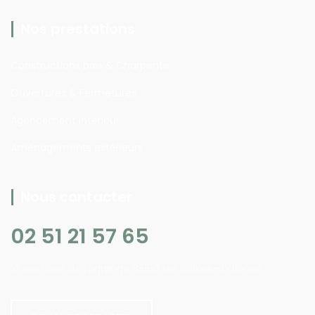
Nos prestations
Constructions bois & Charpente
Ouvertures & Fermetures
Agencement intérieur
Aménagements extérieurs
Nous contacter
02 51 21 57 65
10 rue Louis de Lagrange 85180 Les Sables-d'Olonne