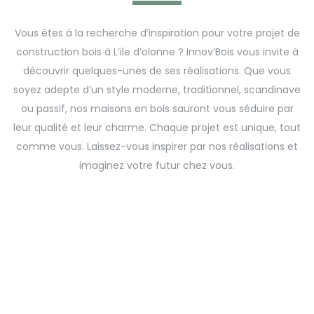
Vous êtes à la recherche d’inspiration pour votre projet de
construction bois à L’ile d’olonne ? Innov’Bois vous invite à
découvrir quelques-unes de ses réalisations. Que vous
soyez adepte d’un style moderne, traditionnel, scandinave
ou passif, nos maisons en bois sauront vous séduire par
leur qualité et leur charme. Chaque projet est unique, tout
comme vous. Laissez-vous inspirer par nos réalisations et
imaginez votre futur chez vous.
Construction Bois
Construction Bois
ouvertures/fermetures
Nouveau projet de vie
Aménagements extérieurs
Construction Bois
Aménagements extérieurs
Au travail comme à la maison-
Nouveau look pour nouvelle vie
Construction Bois
ouvertures/fermetures
Agrandir sans déménager